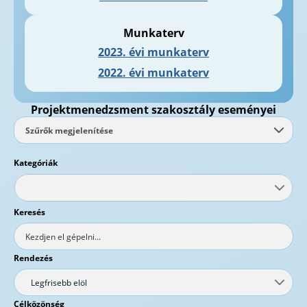
Munkaterv
2023. évi munkaterv
2022. évi munkaterv
Projektmenedzsment szakosztály eseményei
Szűrők megjelenítése
Kategóriák
Keresés
Rendezés
Legfrisebb elöl
Célközönség