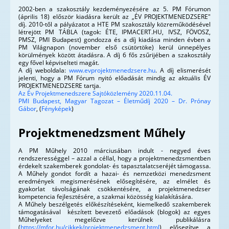
2002-ben a szakosztály kezdeményezésére az 5. PM Fórumon
(április 18) először kiadásra került az „ÉV PROJEKTMENEDZSERE"
díj. 2010-től a pályázatot a HTE PM szakosztály közreműködésével
létrejött PM TÁBLA (tagok: ÉTE, IPMACERT.HU, IVSZ, FÖVOSZ,
PMSZ, PMI Budapest) gondozza és a díj kiadása minden évben a
PM Világnapon (november első csütörtöke) kerül ünnepélyes
körülmények között átadásra. A díj 6 fős zsűrijében a szakosztály
egy fővel képviselteti magát.
A díj weboldala:
www.evprojektmenedzsere.hu
. A díj elismerését
jelenti, hogy a PM Fórum nyitó előadását mindig az aktuális ÉV
PROJEKTMENEDZSERE tartja.
Az Év Projektmenedszere Sajtóközlemény 2020.11.04.
PMI Budapest, Magyar Tagozat – Életműdíj 2020 – Dr. Prónay
Gábor
, (
Fényképek
)
Projektmenedzsment Műhely
A PM Műhely 2010 márciusában indult - negyed éves
rendszerességgel – azzal a céllal, hogy a projektmenedzsmentben
érdekelt szakemberek gondolat- és tapasztalatcseréjét támogassa.
A Műhely gondot fordít a hazai- és nemzetközi menedzsment
eredmények megismerésének elősegítésére, az elmélet és
gyakorlat távolságának csökkentésére, a projektmenedzser
kompetencia fejlesztésére, a szakmai közösség kialakítására.
A Műhely beszélgetés előkészítéseként, kiemelkedő szakemberek
támogatásával készített bevezető előadások (blogok) az egyes
Műhelyeket megelőzve kerülnek publikálásra
(
https://mfor.hu/cikkek/projektmenedzsment.html
) elősegítve a