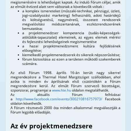
megismerésére is lehetőséget kaptak. Az induló Fórum céljai, amik
az elmúlt évtized alatt sem változtak a következők voltak :
a komplex ismereteket (műszaki-technikai, pénzügyi, üzleti,
jogi-szabályozási marketing) felhasználó, adott határidejű
és költségvetésű, nagyméretű, összetett rendszerek
megvalósítási módszertanának, eszközrendszerének
bemutatása;
a projektmenedzser kompetencia (tudás-képességek-
attitűdök-tapasztalat) elemeinek, az egyes elemek mérési
és fejlesztési lehetőségeinek megismertetése
a hazai projektmenedzsment kultúra fejlődésének
elősegítése;
kiemelkedő projektmenedzserek és sikereik népszerűsítése;
fórum biztosítása az ezen a területen működő szakemberek
számára.
Az első Fórum 1998. április 16-án került nagy sikerrel
megrendezésre a Thermal Hotel Margitsziget szállodában, ahol
azóta is minden év áprilisának első csütörtökén a Fórum
megrendezésre kerül. Az elmúlt Fórum szervező bizottságai,
szponzorai, programjai a
www.hte.hu
oldalon megtalálhatók.
Az aktuális Fórum felhívásai
a
http://www.facebook.com/events/300210816757973/
Facebook
oldalon követhetők.
A Fórum résztvevői 2000 óta minden alkalommal megválasztják a
Fórum legjobb előadóját.
Az év projektmenedzsere