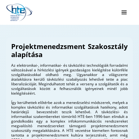
Ugrás a fő tartalomhoz
Projektmenedzsment Szakosztály
alapítása
Az elektronikai-, informatikai- és távközlési technológiák forradalmi
változásával a hírközlési igények gazdaságos kielégítése különféle
szolgáltatásokkal oldható meg. Ugyanakkor a világszerte
átalakításra kerülő távközlési szabályozás lehetővé tette a piac
liberalizációját. Megindulhatott tehát a verseny a szolgáltatók és a
szolgáltatások között a felhasználók igényeinek minél jobb
kielégítéséért.
Így kerülhettek előtérbe azok a menedzselési módszerek, melyek a
komplex távközlési és informatikai szolgáltatások hatékony, adott
határidejű bevezetését teszik lehetővé. A távközlési- és
informatikai szakembereket tömörítő HTE-ben 1996-ban elindult a
gondolkodás egy a komplex infokommunikációs rendszereket
megvalósító menedzsereket támogató projektmenedzsment
szakosztály megalakítására. A HTE vezetése kiemelten fontosnak
tartotta a projektmenedzsment kultúra terjesztését, amit még