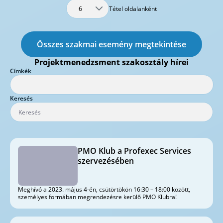
Tétel oldalanként
6
Összes szakmai esemény megtekintése
Projektmenedzsment szakosztály hírei
Címkék
Press backspace to delete the current row.
Keresés
PMO Klub a Profexec Services
szervezésében
Meghívó a 2023. május 4-én, csütörtökön 16:30 – 18:00 között,
személyes formában megrendezésre kerülő PMO Klubra!