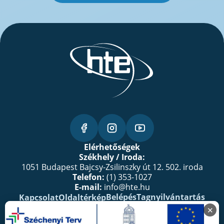
Elérhetőségek
Székhely / Iroda:
1051 Budapest Bajcsy-Zsilinszky út 12. 502. iroda
Telefon:
(1) 353-1027
E-mail:
info@hte.hu
Belépés
Tagnyilvántartás
Kapcsolat
Oldaltérkép
SZJA 1%
✕