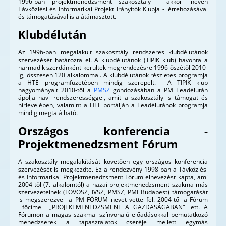
1996-ban projektmenedzsment szakosztály - akkori nevén
Távközlési és Informatikai Projekt Irányítók Klubja - létrehozásával
és támogatásával is alátámasztott.
Klubdélután
Az 1996-ban megalakult szakosztály rendszeres klubdélutánok
szervezését határozta el. A klubdélutánok (TIPIK klub) havonta a
harmadik szerdánként kerültek megrendezésre 1996 őszétől 2010-
ig, összesen 120 alkalommal. A klubdélutánok részletes programja
a HTE programfüzetében mindig szerepelt. A TIPIK klub
hagyományait 2010-től a
PMSZ
gondozásában a PM Teadélután
ápolja havi rendszerességgel, amit a szakosztály is támogat és
hírlevelében, valamint a HTE portálján a Teadélutánok programja
mindig megtalálható.
Országos konferencia -
Projektmenedzsment Fórum
A szakosztály megalakítását követően egy országos konferencia
szervezését is megkezdte. Ez a rendezvény 1998-ban a Távközlési
és Informatikai Projektmenedzsment Fórum elnevezést kapta, ami
2004-től (7. alkalomtól) a hazai projektmenedzsment szakma más
szervezeteinek (FÖVOSZ, IVSZ, PMSZ, PMI Budapest) támogatását
is megszerezve a PM FÓRUM nevet vette fel. 2004-től a Fórum
főcíme „PROJEKTMENEDZSMENT A GAZDASÁGABAN" lett. A
Fórumon a magas szakmai színvonalú előadásokkal bemutatkozó
menedzserek a tapasztalatok cseréje mellett egymás