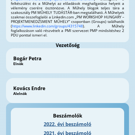
felkészülést és a Műhelyt az előadások meghallgatása helyett a
vélemény cserére ösztönözve. A Műhely blogok teljes tára a
szakosztály PM MŰHELY TUDÁSTÁR-ban megtalálható. A Műhelyek
szakmai összefoglalói a Linkedin.com „PM WORKSHOP HUNGARY –
PROJEKTMENEDZSMENT MŰHELY” csoportban (Groups) találhatók
(
https://www.linkedin.com/groups/4315748
). A Műhely
foglalkozáson való részvételt a PMI szervezet PMP minősítéshez 2
PDU ponttal ismeri el.
Vezetőség
Bogár Petra
Elnök
Kovács Endre
Alelnök
Beszámolók
2022. évi beszámoló
2021. évi beszámoló