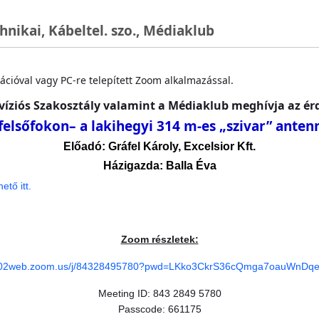
nikai, Kábeltel. szo., Médiaklub
ációval vagy PC-re telepített Zoom alkalmazással.
víziós Szakosztály
valamint a
Médiaklub
meghívja az érd
elsőfokon– a lakihegyi 314 m-es „szivar” anten
Előadó: Gráfel Károly, Excelsior Kft.
Házigazda: Balla Éva
hető itt.
Zoom részletek:
us02web.zoom.us/j/84328495780?pwd=LKko3CkrS36cQmga7oauWnD
Meeting ID: 843 2849 5780
Passcode: 661175