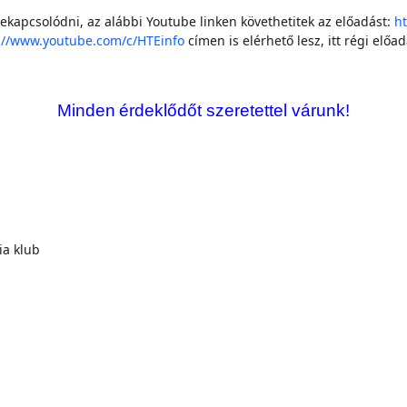
kapcsolódni, az alábbi Youtube linken követhetitek az előadást:
h
://www.youtube.com/c/HTEinfo
címen is elérhető lesz, itt régi előa
Minden
érdeklődőt szeretettel várunk!
a klub