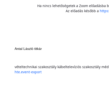
Ha nincs lehetőségetek a Zoom előadásba be
Az előadás később a
https
Antal László titkár
vételtechnikai szakosztály
kábeltelevíziós szakosztály
médi
hte.event-export