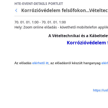
HTE-EVENT-DETAILS PORTLET
Ugrás a fő tartalomhoz
Korrózióvédelem felsőfokon...Vételtech
Vissza
70. 01. 01. 1:00 - 70. 01. 01. 1:00
Hely: Zoom online előadás - követhető mobiltelefon applik
A
Vételtechnikai és a Kábeltele
Korrózióvédelem f
Az előadás
elérhető itt
, az előadásról készült hanganyag
elér
https://