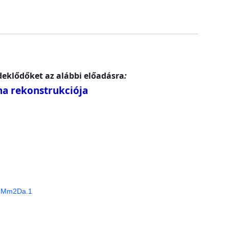
eklődőket az alábbi előadásra
:
na rekonstrukciója
qeMm2Da.1