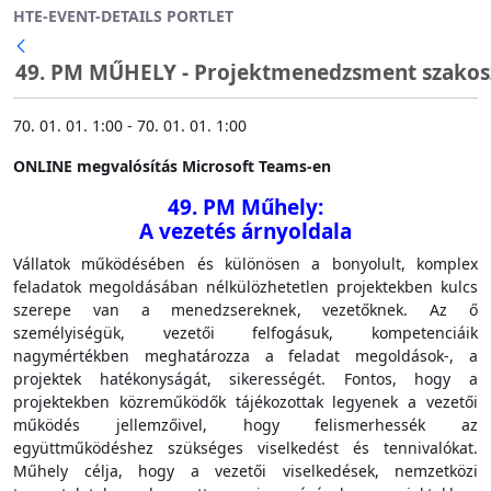
HTE-EVENT-DETAILS PORTLET
Ugrás a fő tartalomhoz
49. PM MŰHELY - Projektmenedzsment szakos
Vissza
70. 01. 01. 1:00 - 70. 01. 01. 1:00
ONLINE megvalósítás Microsoft Teams-en
49. PM Műhely:
A vezetés árnyoldala
Vállatok működésében és különösen a bonyolult, komplex
feladatok megoldásában nélkülözhetetlen projektekben kulcs
szerepe van a menedzsereknek, vezetőknek. Az ő
személyiségük, vezetői felfogásuk, kompetenciáik
nagymértékben meghatározza a feladat megoldások-, a
projektek hatékonyságát, sikerességét. Fontos, hogy a
projektekben közreműködők tájékozottak legyenek a vezetői
működés jellemzőivel, hogy felismerhessék az
együttműködéshez szükséges viselkedést és tennivalókat.
Műhely célja, hogy a vezetői viselkedések, nemzetközi