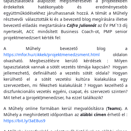
tapasztalatokra alapozott megismerésével a projektekben
érdekeltek hatékonyabb és eredményesebb
együttműködésekhez járulhassanak hozzá. A témát a Műhely
résztvevői választották ki és a bevezető blog megírására illetve
bevezető előadás megtartására
Czifra Juliannát
az ÉV PM`13 díj
nyertesét, ACC minősített Business Coach-ot, PMP senior
projektmenedzsert kérték fel:
A Műhely bevezető blog a
https://mfor.hu/cikkek/projektmenedzsment.html
oldalon
olvasható. Megbeszélésre kerülő kérdések : Milyen
tapasztalatok vannak a sötét vezetés témája kapcsán? Hogyan
jellemezhető, definiálható a vezetés sötét oldala? Hogyan
kerülhető el a sötét vezetési kultúra kialakulása egy
szervezetben, mi fékezheti kialakulását ? Hogyan kezelhető a
diszfunkcionális vezetés egyéni, csapat, és szervezeti szinten?
Mit tehet a (projekt)menedzser, ha ezzel találkozik?
A Műhely online formában kerül megvalósításra (
Teams
). A
Műhely a meghirdetett időpontban az
alábbi címen
érhető el :
https://bit.ly/3aE8us9