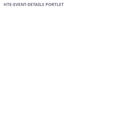
HTE-EVENT-DETAILS PORTLET
Ugrás a fő tartalomhoz