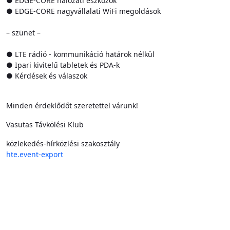
● EDGE-CORE hálózati eszközök
● EDGE-CORE nagyvállalati WiFi megoldások
– szünet –
● LTE rádió - kommunikáció határok nélkül
● Ipari kivitelű tabletek és PDA-k
● Kérdések és válaszok
Minden érdeklődőt szeretettel várunk!
Vasutas Távkölési Klub
közlekedés-hírközlési szakosztály
hte.event-export