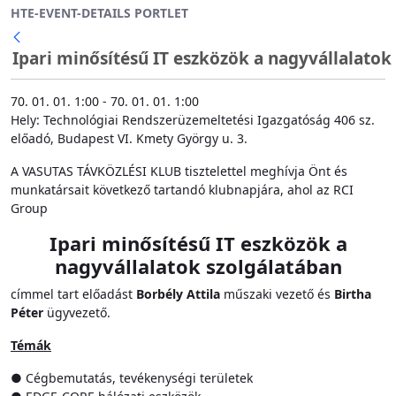
HTE-EVENT-DETAILS PORTLET
Ugrás a fő tartalomhoz
Ipari minősítésű IT eszközök a nagyvállalatok 
Vissza
70. 01. 01. 1:00 - 70. 01. 01. 1:00
Hely: Technológiai Rendszerüzemeltetési Igazgatóság 406 sz.
előadó, Budapest VI. Kmety György u. 3.
A VASUTAS TÁVKÖZLÉSI KLUB tisztelettel meghívja Önt és
munkatársait következő tartandó klubnapjára, ahol az RCI
Group
Ipari minősítésű IT eszközök a
nagyvállalatok szolgálatában
címmel tart előadást
Borbély Attila
műszaki vezető és
Birtha
Péter
ügyvezető.
Témák
● Cégbemutatás, tevékenységi területek