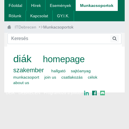
Ugrás a fő tartalomhoz
Főoldal
Hírek
Események
Munkacsoportok
Rólunk
Kapcsolat
GY.I.K.
ITDebrecen
Munkacsoportok
diák
homepage
szakember
hallgató
sajtóanyag
munkacsoport
join us
csatlakozás
célok
about us
DEIK
DEBRECEN
Programozd a jövőd!