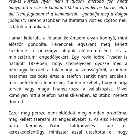
kedves Puskás! Ilyen, nem is tudom, micsoda 'fon' miatt
hagyni ott a császár kabátját! Mikor ilyen fényes karrier előtt
áll! Nem fogadom el a lemondását - gondolja meg a dolgot
jobban.
". Ferenc azonban hajthatatlan volt és rögtön neki
is látott a munkának.
Hamar kiderült, a feladat korántsem olyan könnyű, mint
először gondolta. Ferencnek egyaránt meg kellett
küzdenie a pénzügyi alapok előteremtéséért és a
minisztériumi engedélyekért. Egy rövid időre Tivadar is
hazajött 1879-ben, hogy személyesen győzze meg a
pénzügyi köröket a találmány hasznosságáról, azonban
hatalmas csalódás érte: a telefon senkit nem érdekelt,
mint befektetési lehetőség. Döntenie kellett, hogy feladja
terveit vagy maga finanszírozza a vállalkozást. Mivel
komolyan hitt a telefon hazai sikerében, az utóbbi mellett
döntött.
Ezzel még persze nem oldódott meg minden probléma,
meg kellett szerezni az engedélyeket is. Az első kérvényt
báró Kemény Gábor földművelés-, ipar- és
kereskedelemügyi miniszter azzal utasította el, hogy