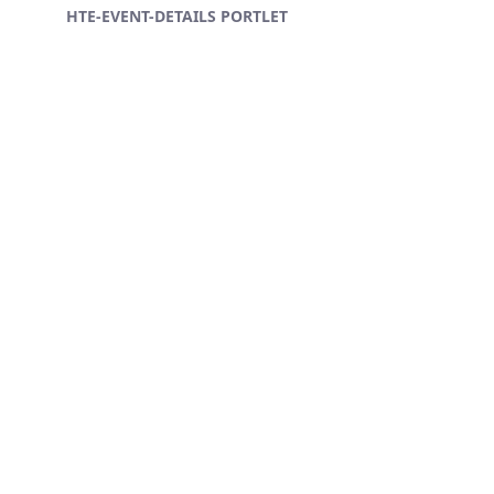
HTE-EVENT-DETAILS PORTLET
Ugrás a fő tartalomhoz