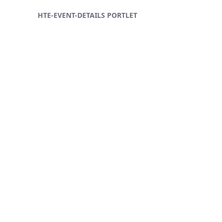
Ugrás a fő tartalomhoz
HTE-EVENT-DETAILS PORTLET