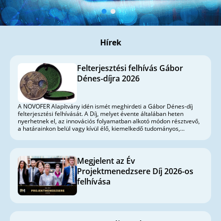
Hírek
Felterjesztési felhívás Gábor
Dénes-díjra 2026
A NOVOFER Alapítvány idén ismét meghirdeti a Gábor Dénes-díj
felterjesztési felhívását. A Díj, melyet évente általában heten
nyerhetnek el, az innovációs folyamatban alkotó módon résztvevő,
a határainkon belül vagy kívül élő, kiemelkedő tudományos,
kutatás-fejlesztési tevékenységet folytató magyar szakemberek
fokozott erkölcsi elismerését szolgálja.
Megjelent az Év
Projektmenedzsere Díj 2026-os
felhívása