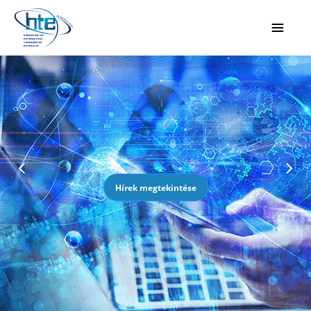
Ugrás a fő tartalomhoz
Hírek megtekintése