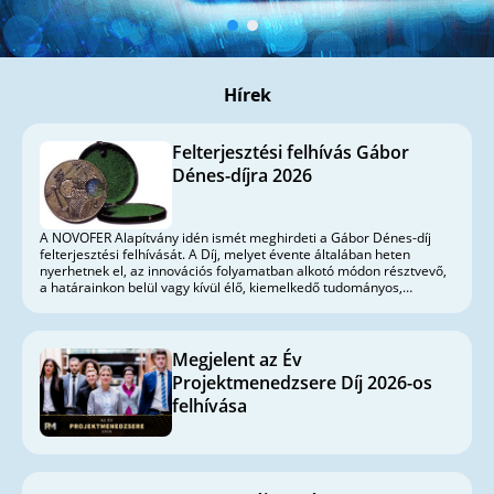
Hírek
Felterjesztési felhívás Gábor
Dénes-díjra 2026
A NOVOFER Alapítvány idén ismét meghirdeti a Gábor Dénes-díj
felterjesztési felhívását. A Díj, melyet évente általában heten
nyerhetnek el, az innovációs folyamatban alkotó módon résztvevő,
a határainkon belül vagy kívül élő, kiemelkedő tudományos,
kutatás-fejlesztési tevékenységet folytató magyar szakemberek
fokozott erkölcsi elismerését szolgálja.
Megjelent az Év
Projektmenedzsere Díj 2026-os
felhívása