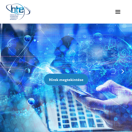
Ugrás a fő tartalomhoz
Hírek megtekintése