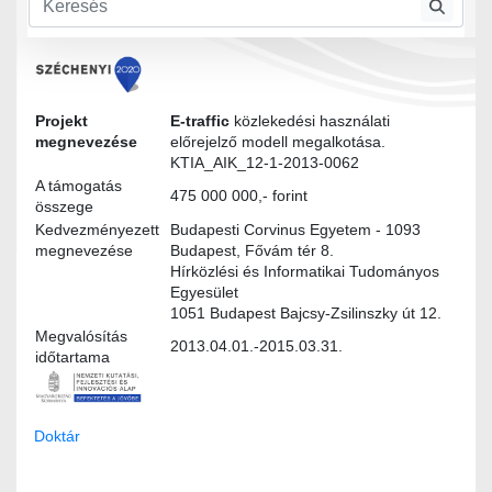
Modultervek
Modellezes_specifikacio.docx
Projekt
E-traffic
közlekedési használati
megnevezése
előrejelző modell megalkotása.
KTIA_AIK_12-1-2013-0062
A támogatás
475 000 000,- forint
összege
Kedvezményezett
Budapesti Corvinus Egyetem - 1093
megnevezése
Budapest, Fővám tér 8.
Hírközlési és Informatikai Tudományos
Egyesület
1051 Budapest Bajcsy-Zsilinszky út 12.
Megvalósítás
2013.04.01.-2015.03.31.
időtartama
Doktár