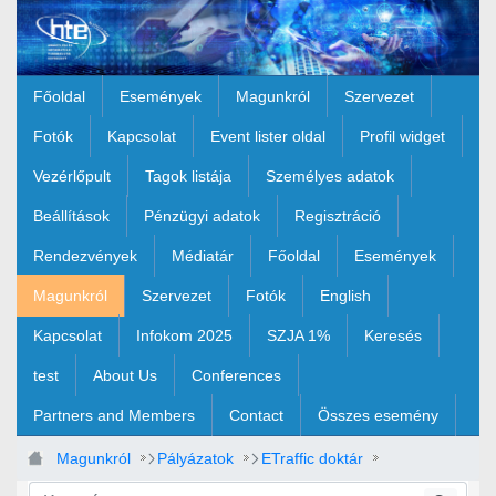
Ugrás a fő tartalomhoz
Főoldal
Események
Magunkról
Szervezet
Fotók
Kapcsolat
Event lister oldal
Profil widget
Vezérlőpult
Tagok listája
Személyes adatok
Beállítások
Pénzügyi adatok
Regisztráció
Rendezvények
Médiatár
Főoldal
Események
Magunkról
Szervezet
Fotók
English
Kapcsolat
Infokom 2025
SZJA 1%
Keresés
test
About Us
Conferences
Partners and Members
Contact
Összes esemény
Magunkról
Pályázatok
ETraffic doktár