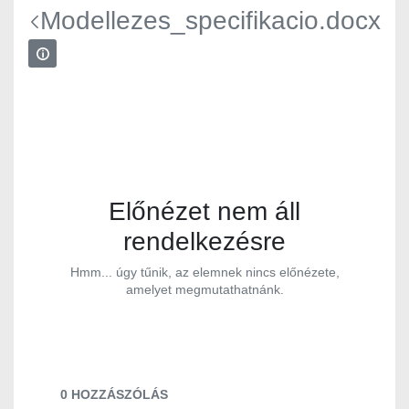
Modellezes_specifikacio.docx
Előnézet nem áll
rendelkezésre
Hmm... úgy tűnik, az elemnek nincs előnézete,
amelyet megmutathatnánk.
Dokumentumok és médiafájlok
0 HOZZÁSZÓLÁS