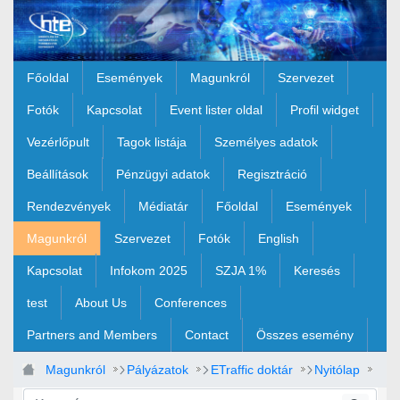
Ugrás a fő tartalomhoz
Főoldal
Események
Magunkról
Szervezet
Fotók
Kapcsolat
Event lister oldal
Profil widget
Vezérlőpult
Tagok listája
Személyes adatok
Beállítások
Pénzügyi adatok
Regisztráció
Rendezvények
Médiatár
Főoldal
Események
Magunkról
Szervezet
Fotók
English
Kapcsolat
Infokom 2025
SZJA 1%
Keresés
test
About Us
Conferences
Partners and Members
Contact
Összes esemény
Magunkról
Pályázatok
ETraffic doktár
Nyitólap