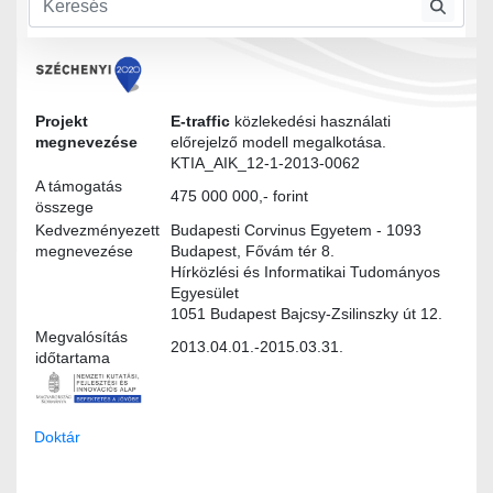
Felhasználói igények
Projekt
E-traffic
közlekedési használati
megnevezése
előrejelző modell megalkotása.
KTIA_AIK_12-1-2013-0062
A támogatás
475 000 000,- forint
összege
Kedvezményezett
Budapesti Corvinus Egyetem - 1093
megnevezése
Budapest, Fővám tér 8.
Hírközlési és Informatikai Tudományos
Egyesület
1051 Budapest Bajcsy-Zsilinszky út 12.
Megvalósítás
2013.04.01.-2015.03.31.
időtartama
Doktár