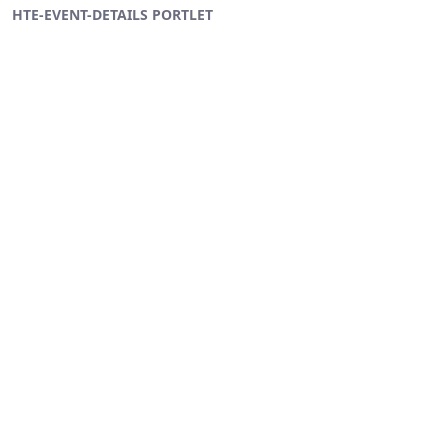
HTE-EVENT-DETAILS PORTLET
Ugrás a fő tartalomhoz