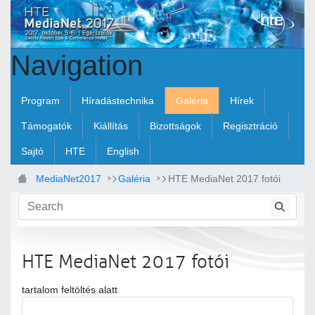
Skip to Main Content
Navigation
Program
Híradástechnika
Galéria
Hírek
Támogatók
Kiállítás
Bizottságok
Regisztráció
Sajtó
HTE
English
MediaNet2017
Galéria
HTE MediaNet 2017 fotói
HTE MediaNet 2017 fotói
tartalom feltöltés alatt
Media Gallery