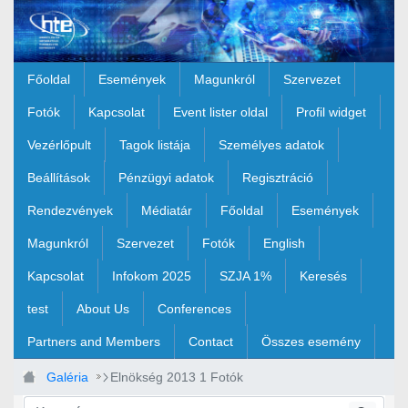
Ugrás a fő tartalomhoz
Főoldal
Események
Magunkról
Szervezet
Fotók
Kapcsolat
Event lister oldal
Profil widget
Vezérlőpult
Tagok listája
Személyes adatok
Beállítások
Pénzügyi adatok
Regisztráció
Rendezvények
Médiatár
Főoldal
Események
Magunkról
Szervezet
Fotók
English
Kapcsolat
Infokom 2025
SZJA 1%
Keresés
test
About Us
Conferences
Partners and Members
Contact
Összes esemény
Galéria
Elnökség 2013 1 Fotók